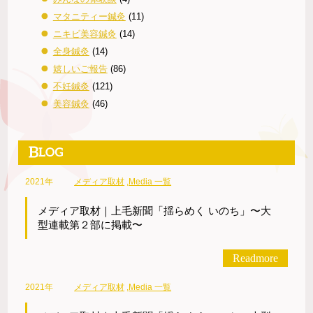
マタニティー鍼灸
(11)
ニキビ美容鍼灸
(14)
全身鍼灸
(14)
嬉しいご報告
(86)
不妊鍼灸
(121)
美容鍼灸
(46)
2021年
メディア取材
,
Media 一覧
メディア取材｜上毛新聞「揺らめく いのち」〜大
型連載第２部に掲載〜
Readmore
2021年
メディア取材
,
Media 一覧