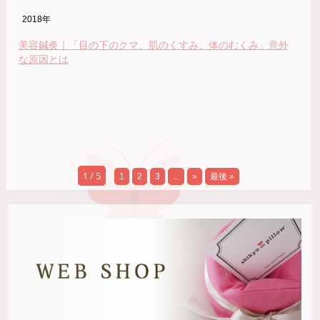
2018年
美容鍼灸｜「目の下のクマ、肌のくすみ、体のむくみ」意外
な原因とは
1 / 5
1
2
3
...
»
最後 »