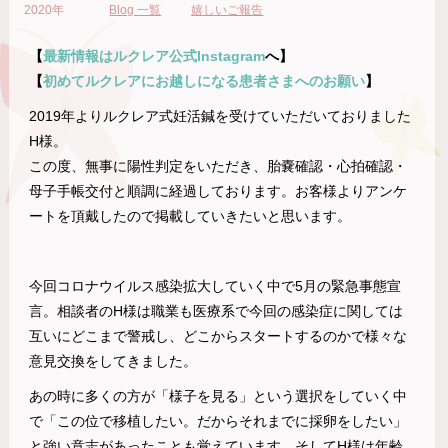
2020年
Blog 一覧
嬉しいご報告
【
最新情報はルクレア
公式
Instagram
へ】
【
初めてルクレアにお越しになる患者さまへのお願い
】
2019年よりルクレア式妊活鍼を受けていただいておりました
H様。
この度、無事に陽性判定をいただき、胎嚢確認・心拍確認・
母子手帳交付と順調に経過しております。お客様よりアンケ
ートを頂戴したので掲載していきたいと思います。
今回コロナウイルス感染拡大していく中で5月の緊急事態宣
言。相談者のH様は職業も医療系で今回の感染症に関しては
互いにどこまで警戒し、どこからスタートするのかで様々な
意見交換をしてきました。
あの時に多くの方が「様子を見る」という選択をしていく中
で「この位で移植したい。だからそれまでに採卵をしたい」
と強い意志があったことも覚えています。そしてH様は年齢