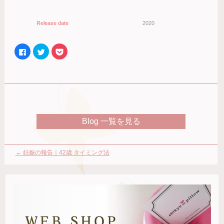
Release date
2020
Facebook
ク
ク
で
リ
リ
共
ッ
ッ
有
ク
ク
す
し
し
る
て
て
に
Twitter
Pocket
は
で
で
ク
共
シ
リ
有
ェ
ッ
(新
ア
ク
し
(新
Blog 一覧を見る
し
い
し
て
ウ
い
く
ィ
ウ
だ
ン
ィ
さ
ド
ン
い
ウ
ド
←
妊娠の報告｜42歳 タイミング法
(新
で
ウ
し
開
で
で無事に妊娠へ 〜2人目の赤ちゃ
い
き
開
ウ
ま
き
ィ
す)
ま
んが欲しい〜
ン
す)
ド
ウ
で
開
き