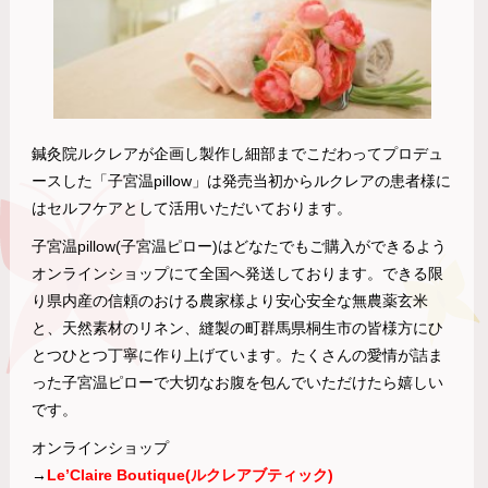
鍼灸院ルクレアが企画し製作し細部までこだわってプロデュ
ースした「子宮温pillow」は発売当初からルクレアの患者様に
はセルフケアとして活用いただいております。
子宮温pillow(子宮温ピロー)はどなたでもご購入ができるよう
オンラインショップにて全国へ発送しております。できる限
り県内産の信頼のおける農家樣より安心安全な無農薬玄米
と、天然素材のリネン、縫製の町群馬県桐生市の皆様方にひ
とつひとつ丁寧に作り上げています。たくさんの愛情が詰ま
った子宮温ピローで大切なお腹を包んでいただけたら嬉しい
です。
オンラインショップ
→
Le’Claire Boutique(ルクレアブティック)