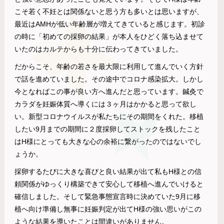
こそ若く不妊とは関係ないと思う方も多いとは思いますが、
最近はAMHが低い年齢層が増えてきていると感じます。初診
の時に「初めての採卵の結果」が本人をひどく落ち込ませて
いたのはカルテからも十分に伝わってきていました。
だからこそ、年齢の若さを最大限に利用して進んでいく方針
で話を進めていました。その途中でコロナ感染拡大。しかし
今となればこの事が良い方へ進んだと思っています。鍼灸で
カラダを妊娠体質へ導くには３ヶ月はかかると思って欲し
い。新型コロナウイルスが私たちにその期間をくれた。移植
したい9月までの期間に２度採卵してストックを残したこと
はH様にとっても大きな心の余裕に繋がったのではないでし
ょうか。
採卵するたびに大きな喜びと良い結果が出て私もH様との信
頼関係がゆっくり構築できて安心して移植へ進んでいけると
確信しました。そして緊急事態宣言時に決めていた9月に移
植へ向け準備し無事に妊娠判定が出てH様の強い思いがこの
ような結果を導いたことは間違いがありません。