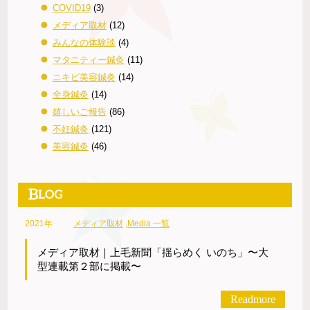
COVID19
(3)
メディア取材
(12)
みんなの体験談
(4)
マタニティー鍼灸
(11)
ニキビ美容鍼灸
(14)
全身鍼灸
(14)
嬉しいご報告
(86)
不妊鍼灸
(121)
美容鍼灸
(46)
2021年
メディア取材
,
Media 一覧
メディア取材｜上毛新聞「揺らめく いのち」〜大
型連載第２部に掲載〜
Readmore