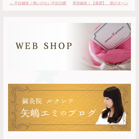
い
ウ
ド
←
不妊鍼灸｜悔いのない不妊治療
美容鍼灸｜【基礎】 肌のターン
(新
で
ウ
し
開
で
にするためには
オーバー
→
い
き
開
ウ
ま
き
ィ
す)
ま
ン
す)
ド
ウ
で
開
き
ま
す)