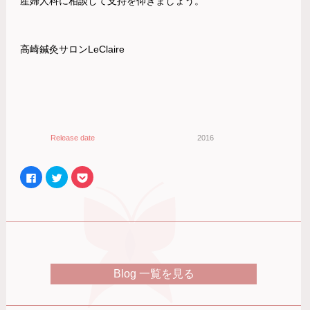
産婦人科に相談して支持を仰ぎましょう。
高崎鍼灸サロンLeClaire
Release date
2016
Facebook
ク
ク
で
リ
リ
共
ッ
ッ
有
ク
ク
す
し
し
る
て
て
に
Twitter
Pocket
は
で
で
ク
共
シ
リ
有
ェ
ッ
(新
ア
ク
し
(新
Blog 一覧を見る
し
い
し
て
ウ
い
く
ィ
ウ
だ
ン
ィ
さ
ド
ン