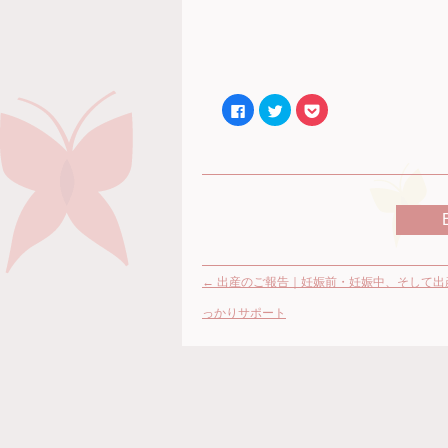
Facebook
ク
ク
で
リ
リ
共
ッ
ッ
有
ク
ク
す
し
し
る
て
て
に
Twitter
Pocket
は
で
で
ク
共
シ
リ
有
ェ
ッ
(新
ア
ク
し
(新
し
い
し
て
ウ
い
く
ィ
ウ
←
出産のご報告｜妊娠前・妊娠中、そして出
だ
ン
ィ
さ
ド
ン
い
ウ
ド
っかりサポート
(新
で
ウ
し
開
で
い
き
開
ウ
ま
き
ィ
す)
ま
ン
す)
ド
ウ
で
開
き