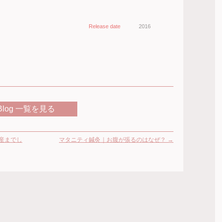
Release date
2016
Blog 一覧を見る
産までし
マタニティ鍼灸｜お腹が張るのはなぜ？
→