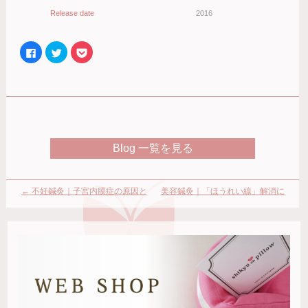
Release date
2016
Facebook
ク
ク
で
リ
リ
共
ッ
ッ
有
ク
ク
す
し
し
る
て
て
に
Twitter
Pocket
は
で
で
ク
共
シ
リ
有
ェ
ッ
(新
ア
ク
し
(新
Blog 一覧を見る
し
い
し
て
ウ
い
く
ィ
ウ
だ
ン
ィ
さ
ド
ン
い
ウ
ド
←
不妊鍼灸｜子宮内膜症の原因と
美容鍼灸｜「ほうれい線」解消に
(新
で
ウ
し
開
で
治療、そして妊娠
本当に必要なコト。
→
い
き
開
ウ
ま
き
ィ
す)
ま
ン
す)
ド
ウ
で
開
き
ま
す)