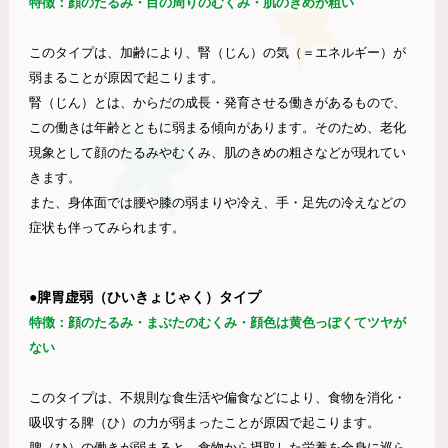
特徴：顔のたるみ・目の周りのむくみ・肌のきめが粗い
このタイプは、加齢により、腎（じん）の気（＝エネルギー）が
弱まることが原因で起こります。
腎（じん）とは、からだの成長・発育させる働きがあるもので、
この働きは年齢とともに弱まる傾向があります。そのため、老化
現象として顔のたるみやむくみ、肌のきめの粗さなどが現れてい
きます。
また、身体面では腰や膝の弱まりや冷え、手・足先の冷えなどの
症状も伴ってみられます。
●脾胃虚弱（ひいきょじゃく）タイプ
特徴：顔のたるみ・まぶたのむくみ・顔色は黄色っぽくてツヤが
ない
このタイプは
、不規則な食生活や偏食などにより、食物を消化・
吸収する脾（ひ）の力が弱まったことが原因で起こります。
脾（ひ）の働きが弱まると、食物から摂取した栄養を全身に巡ら