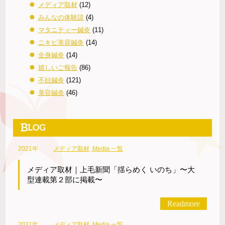
メディア取材
(12)
みんなの体験談
(4)
マタニティー鍼灸
(11)
ニキビ美容鍼灸
(14)
全身鍼灸
(14)
嬉しいご報告
(86)
不妊鍼灸
(121)
美容鍼灸
(46)
2021年
メディア取材
,
Media 一覧
メディア取材｜上毛新聞「揺らめく いのち」〜大
型連載第２部に掲載〜
Readmore
2021年
メディア取材
,
Media 一覧