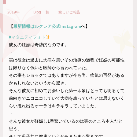
2019年
Blog 一覧
嬉しいご報告
【
最新情報はルクレア
公式
Instagram
へ】
#マタニティフォト
彼女の妊娠は奇跡的なのです。
・
実は彼女は過去に大病を患いその治療の過程で妊娠の可能性
は限りなく低いと医師から言われていた。
その事もショックではありますが今も尚、病気の再発がある
かもしれないというから驚き。
そんな彼女に初めてお会いした第一印象はとっても明るくて
前向きでニコニコしていて大病を患っていたとは思えないく
らい溢れ出るオーラはキラキラしていました。
・
そんな彼女が妊娠し1番驚いているのは実のところ本人だと
思う。
そして母子共に健康というからまたまた驚きです。