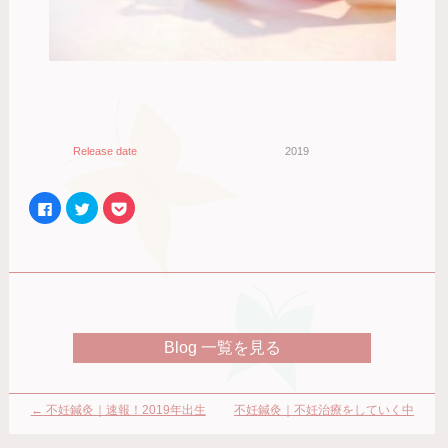
Release date
2019
Facebook
ク
ク
で
リ
リ
共
ッ
ッ
有
ク
ク
す
し
し
る
て
て
に
Twitter
Pocket
は
で
で
ク
共
シ
リ
有
ェ
ッ
(新
ア
ク
し
(新
Blog 一覧を見る
し
い
し
て
ウ
い
く
ィ
ウ
だ
ン
ィ
さ
ド
ン
い
ウ
ド
←
不妊鍼灸｜速報！2019年出生
不妊鍼灸｜不妊治療をしていく中
(新
で
ウ
し
開
で
率 統計開始以来過去最低へ
で数ある選択肢がある場合の考え
い
き
開