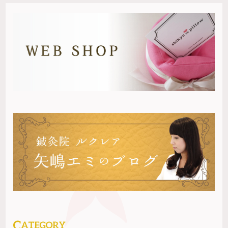
ウ
ま
き
ィ
す)
ま
方 〜選択を正解にする〜
→
ン
す)
ド
ウ
で
開
き
ま
す)