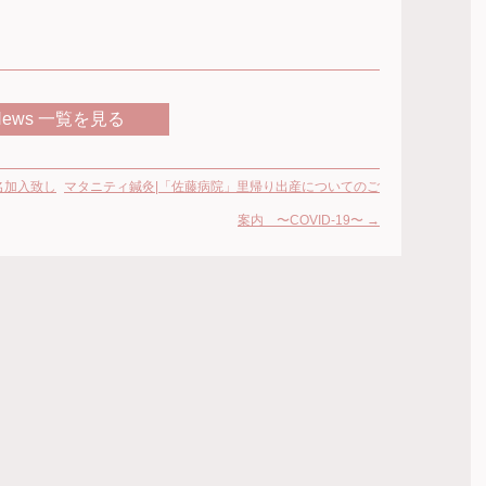
News 一覧を見る
名加入致し
マタニティ鍼灸|「佐藤病院」里帰り出産についてのご
案内 〜COVID-19〜
→