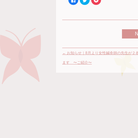
で
リ
リ
共
ッ
ッ
有
ク
ク
す
し
し
る
て
て
に
Twitter
Pocket
は
で
で
ク
共
シ
リ
有
ェ
ッ
(新
ア
ク
し
(新
し
い
し
て
ウ
い
く
ィ
ウ
←
お知らせ｜8月より女性鍼灸師の先生が２
だ
ン
ィ
さ
ド
ン
い
ウ
ド
ます 〜ご紹介〜
(新
で
ウ
し
開
で
い
き
開
ウ
ま
き
ィ
す)
ま
ン
す)
ド
ウ
で
開
き
ま
す)