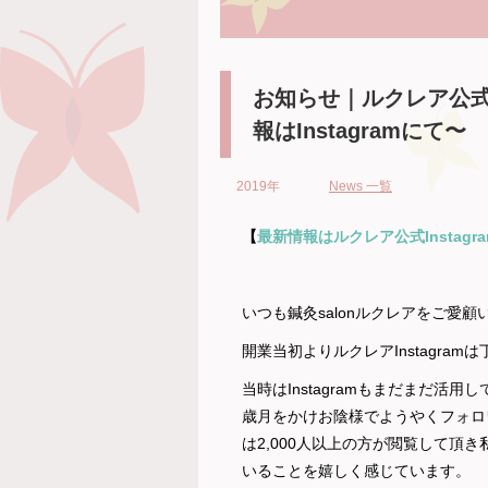
お知らせ｜ルクレア公式「
報はInstagramにて〜
2019年
News 一覧
【
最新情報はルクレア
公式
Instagr
いつも鍼灸salonルクレアをご愛
開業当初よりルクレアInstagra
当時はInstagramもまだまだ活
歳月をかけお陰様でようやくフォロ
は2,000人以上の方が閲覧して頂
いることを嬉しく感じています。