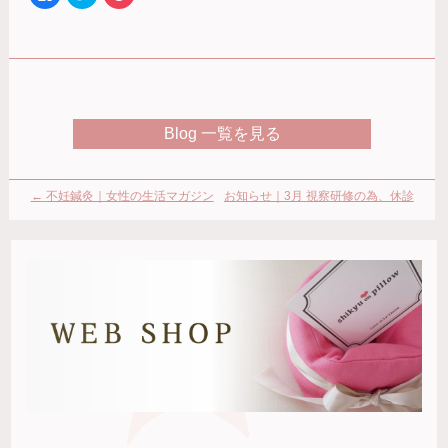
で
リ
リ
共
ッ
ッ
有
ク
ク
す
し
し
る
て
て
に
Twitter
Pocket
は
で
で
ク
共
シ
リ
有
ェ
ッ
(新
ア
ク
し
(新
Blog 一覧を見る
し
い
し
て
ウ
い
く
ィ
ウ
だ
ン
ィ
さ
ド
ン
い
ウ
ド
←
不妊鍼灸｜女性の生活マガジン
お知らせ｜3月 視察研修の為、休診
(新
で
ウ
し
開
で
「ジネコ」最新号
のご連絡
→
い
き
開
ウ
ま
き
ィ
す)
ま
ン
す)
ド
ウ
で
開
き
ま
す)