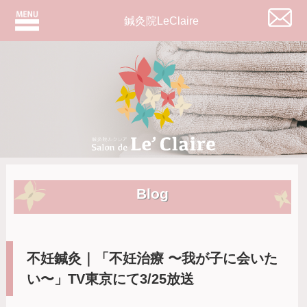
鍼灸院LeClaire
Blog
不妊鍼灸｜「不妊治療 〜我が子に会いた
い〜」TV東京にて3/25放送