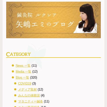
News 一覧
(11)
Media 一覧
(12)
Blog 一覧
(320)
COVID19
(3)
メディア取材
(12)
みんなの体験談
(4)
マタニティー鍼灸
(11)