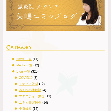
News 一覧
(11)
Media 一覧
(12)
Blog 一覧
(320)
COVID19
(3)
メディア取材
(12)
みんなの体験談
(4)
マタニティー鍼灸
(11)
ニキビ美容鍼灸
(14)
全身鍼灸
(14)