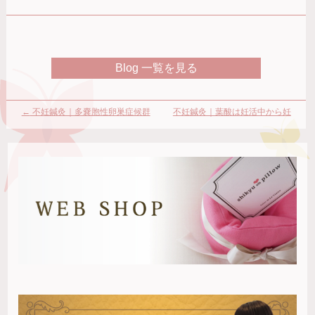
す
し
し
る
て
て
に
Twitter
Pocket
は
で
で
ク
共
シ
リ
有
ェ
ッ
(新
ア
ク
し
(新
Blog 一覧を見る
し
い
し
て
ウ
い
く
ィ
ウ
だ
ン
ィ
さ
ド
ン
い
ウ
ド
←
不妊鍼灸｜多嚢胞性卵巣症候群
不妊鍼灸｜葉酸は妊活中から妊
(新
で
ウ
し
開
で
（PCOS）と妊娠
娠・出産まで摂取すべき万能栄養
い
き
開
ウ
ま
き
ィ
す)
ま
素
→
ン
す)
ド
ウ
で
開
き
ま
す)