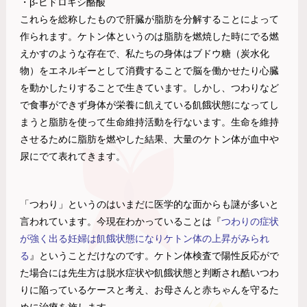
・β-ヒドロキシ酪酸
これらを総称したもので肝臓が脂肪を分解することによって
作られます。ケトン体というのは脂肪を燃焼した時にでる燃
えかすのような存在で、私たちの身体はブドウ糖（炭水化
物）をエネルギーとして消費することで脳を働かせたり心臓
を動かしたりすることで生きています。しかし、つわりなど
で食事ができず身体が栄養に飢えている飢餓状態になってし
まうと脂肪を使って生命維持活動を行ないます。生命を維持
させるために脂肪を燃やした結果、大量のケトン体が血中や
尿にでて表れてきます。
「つわり」というのはいまだに医学的な面からも謎が多いと
言われています。今現在わかっていることは『
つわりの症状
が強く出る妊婦は飢餓状態になりケトン体の上昇がみられ
る
』ということだけなのです。ケトン体検査で陽性反応がで
た場合には先生方は脱水症状や飢餓状態と判断され酷いつわ
りに陥っているケースと考え、お母さんと赤ちゃんを守るた
めに治療を施します。