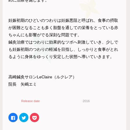
妊娠初期のひどいのつわりは妊娠悪阻と呼ばれ、食事の摂取
が困難となることも多く胎盤を通しての栄養をとっている赤
ちゃんにも影響がでる深刻な問題です。
鍼灸治療ではつわりに効果的なツボへ刺激していき、少しで
も妊娠初期のつわりの軽減を目指し、しっかりと食事がとれ
るように身体をゆっくり安定した状態へ導いていきます。
高崎鍼灸サロンLeClaire（ルクレア）
院長 矢嶋エミ
Release date
2016
Facebook
ク
ク
で
リ
リ
共
ッ
ッ
有
ク
ク