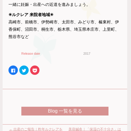
一緒に妊娠・出産への近道を進みましょう。
✳︎ルクレア 来院者地域✳︎
高崎市、前橋市、伊勢崎市、太田市、みどり市、榛東村、伊
香保町、沼田市、桐生市、栃木県、埼玉県本庄市、上里町、
熊谷市など
Release date
2017
Facebook
ク
ク
で
リ
リ
共
ッ
ッ
有
ク
ク
す
し
し
る
て
て
に
Twitter
Pocket
は
で
で
ク
共
シ
リ
有
ェ
ッ
(新
ア
ク
し
(新
Blog 一覧を見る
し
い
し
て
ウ
い
く
ィ
ウ
だ
ン
ィ
さ
ド
ン
い
ウ
ド
←
出産のご報告｜昨年ルクレアを
美容鍼灸｜「保湿の不十分さ」は