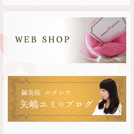
(新
で
ウ
し
開
で
卒業されたＫ様より出産のご連絡
老け顔を加速させてしまいます
→
い
き
開
ウ
ま
き
ィ
す)
ま
ン
す)
ド
ウ
で
開
き
ま
す)