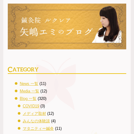
News 一覧
(11)
Media 一覧
(12)
Blog 一覧
(320)
COVID19
(3)
メディア取材
(12)
みんなの体験談
(4)
マタニティー鍼灸
(11)