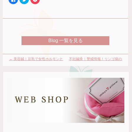
で
リ
リ
共
ッ
ッ
有
ク
ク
す
し
し
る
て
て
に
Twitter
Pocket
は
で
で
ク
共
シ
リ
有
ェ
ッ
(新
ア
ク
し
(新
Blog 一覧を見る
し
い
し
て
ウ
い
く
ィ
ウ
だ
ン
ィ
さ
ド
ン
い
ウ
ド
←
美容鍼｜豆乳で女性ホルモンと
不妊鍼灸｜警戒情報！リンゴ病の
(新
で
ウ
し
開
で
美容を摂取
脅威 【妊娠希望・妊娠中】
→
い
き
開
ウ
ま
き
ィ
す)
ま
ン
す)
ド
ウ
で
開
き
ま
す)