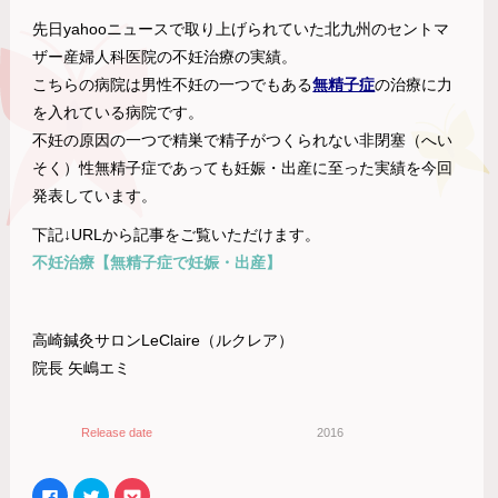
先日yahooニュースで取り上げられていた北九州のセントマ
ザー産婦人科医院の不妊治療の実績。
こちらの病院は男性不妊の一つでもある
無精子症
の治療に力
を入れている病院です。
不妊の原因の一つで精巣で精子がつくられない非閉塞（へい
そく）性無精子症であっても妊娠・出産に至った実績を今回
発表しています。
下記↓URLから記事をご覧いただけます。
不妊治療【無精子症で妊娠・出産】
高崎鍼灸サロンLeClaire（ルクレア）
院長 矢嶋エミ
Release date
2016
Facebook
ク
ク