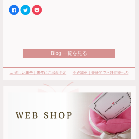
Facebook
ク
ク
で
リ
リ
共
ッ
ッ
有
ク
ク
す
し
し
る
て
て
に
Twitter
Pocket
は
で
で
ク
共
シ
リ
有
ェ
ッ
(新
ア
ク
し
(新
Blog 一覧を見る
し
い
し
て
ウ
い
く
ィ
ウ
だ
ン
ィ
さ
ド
ン
い
ウ
ド
←
嬉しい報告｜来年にご出産予定
不妊鍼灸｜夫婦間で不妊治療への
(新
で
ウ
し
開
で
のK様 〜最後のマタニティ鍼灸治
捉え方や意識の違い
→
い
き
開
ウ
ま
き
ィ
す)
ま
療〜
ン
す)
ド
ウ
で
開
き
ま
す)