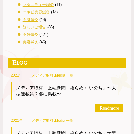
マタニティー鍼灸
(11)
ニキビ美容鍼灸
(14)
全身鍼灸
(14)
嬉しいご報告
(86)
不妊鍼灸
(121)
美容鍼灸
(46)
2021年
メディア取材
,
Media 一覧
メディア取材｜上毛新聞「揺らめく いのち」〜大
型連載第２部に掲載〜
Readmore
2021年
メディア取材
,
Media 一覧
メディア取材｜上毛新聞「揺らめく いのち」大型