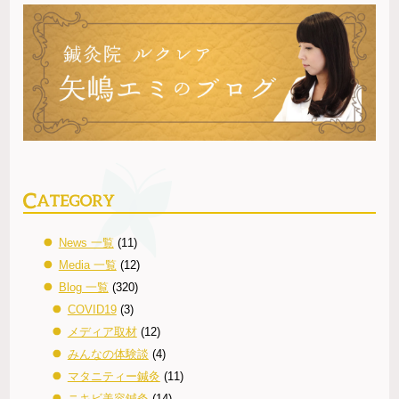
News 一覧
(11)
Media 一覧
(12)
Blog 一覧
(320)
COVID19
(3)
メディア取材
(12)
みんなの体験談
(4)
マタニティー鍼灸
(11)
ニキビ美容鍼灸
(14)