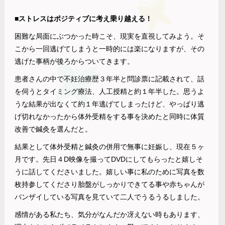
■ストレスはポジティブに考え乗り越える！
困難な局面にぶつかった時こそ、現実を直視してみよう。そ
こから一回逃げてしまうと一時的には楽になりますが、その
逃げた事柄が後ろからついてきます。
患者さんの中で不妊治療歴３年半と問診票に記載されて、話
を伺うとタイミング療法、人工授精と約１年半した。思うよ
うな結果が出なくて約１年逃げてしまったけど、やっぱり逃
げ切れなかったから体外受精をする事を決めたと同時に体質
改善で鍼灸を選んだと。
結果として体外受精と鍼灸の併用で無事に妊娠し、現在５ヶ
月です。先日４D映像を撮ってDVDにしてもらったと嬉しそ
うに話してくださいました。嬉しい事に私のために写真を数
枚持参してくださり胎盤がしっかりできてる事や赤ちゃんが
バンザイしている写真を見ていて二人でうるうるしました。
感情がある私たち、気分がなんだか冴えない時もあります、