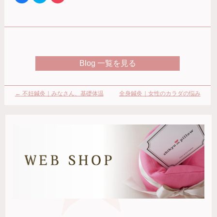
共
ッ
ッ
有
ク
ク
す
し
し
る
て
て
に
Twitter
Pocket
は
で
で
ク
共
シ
リ
有
ェ
ッ
(新
ア
ク
し
(新
Blog 一覧を見る
し
い
し
て
ウ
い
く
ィ
ウ
だ
ン
ィ
さ
ド
ン
い
ウ
ド
←
不妊鍼灸｜みなさん、基礎体温
全身鍼灸｜女性のカラダの悩み
(新
で
ウ
し
開
で
測っていますか？
『便秘』を東洋医学でプリっと
→
い
き
開
ウ
ま
き
ィ
す)
ま
ン
す)
ド
ウ
で
開
き
ま
す)