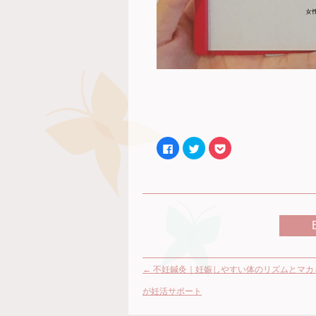
Facebook
ク
ク
で
リ
リ
共
ッ
ッ
有
ク
ク
す
し
し
る
て
て
に
Twitter
Pocket
は
で
で
ク
共
シ
リ
有
ェ
ッ
(新
ア
ク
し
(新
し
い
し
て
ウ
い
く
ィ
ウ
←
不妊鍼灸｜妊娠しやすい体のリズムとマカ
だ
ン
ィ
さ
ド
ン
い
ウ
ド
が妊活サポート
(新
で
ウ
し
開
で
い
き
開