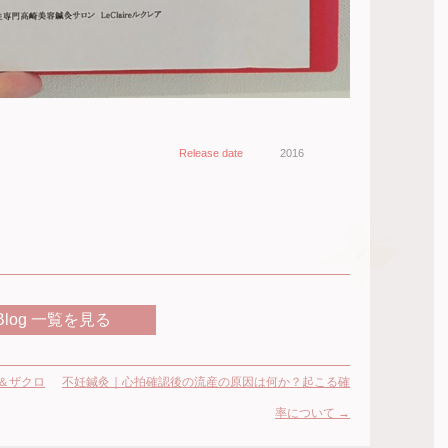
Release date
2016
Blog 一覧を見る
＆ザクロ
不妊鍼灸｜心拍確認後の流産の原因は何か？起こる確
率について
→