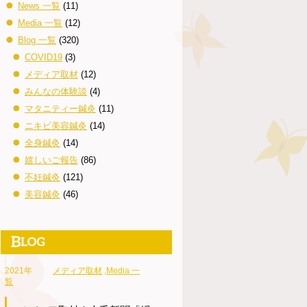
News 一覧
(11)
Media 一覧
(12)
Blog 一覧
(320)
COVID19
(3)
メディア取材
(12)
みんなの体験談
(4)
マタニティー鍼灸
(11)
ニキビ美容鍼灸
(14)
全身鍼灸
(14)
嬉しいご報告
(86)
不妊鍼灸
(121)
美容鍼灸
(46)
2021年
メディア取材
,
Media 一
覧