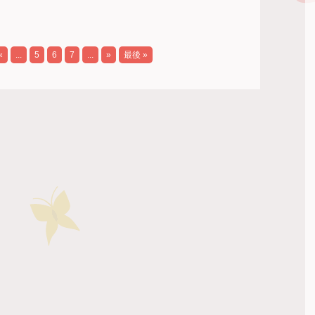
«
...
5
6
7
...
»
最後 »