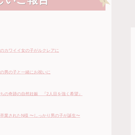
のカワイイ女の子がルクレアに
の男の子と一緒にお祝いに
ちの奇跡の自然妊娠 『2人目を強く希望』
卒業されたN様 〜しっかり男の子が誕生〜